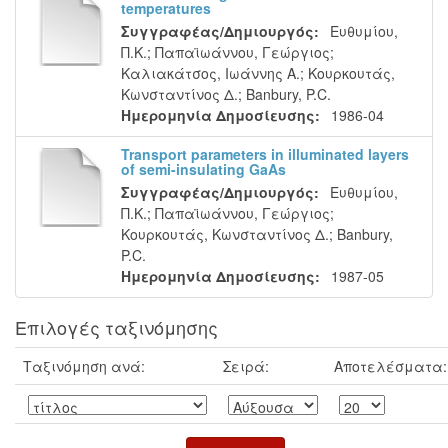
temperatures
Συγγραφέας/Δημιουργός:
Ευθυμίου,
Π.Κ.
;
Παπαϊωάννου, Γεώργιος
;
Καλιακάτσος, Ιωάννης Α.
;
Κουρκουτάς,
Κωνσταντίνος Δ.
;
Banbury, P.C.
Ημερομηνία Δημοσίευσης:
1986-04
Transport parameters in illuminated layers
of semi-insulating GaAs
Συγγραφέας/Δημιουργός:
Ευθυμίου,
Π.Κ.
;
Παπαϊωάννου, Γεώργιος
;
Κουρκουτάς, Κωνσταντίνος Δ.
;
Banbury,
P.C.
Ημερομηνία Δημοσίευσης:
1987-05
Επιλογές ταξινόμησης
Ταξινόμηση ανά:
Σειρά:
Αποτελέσματα: