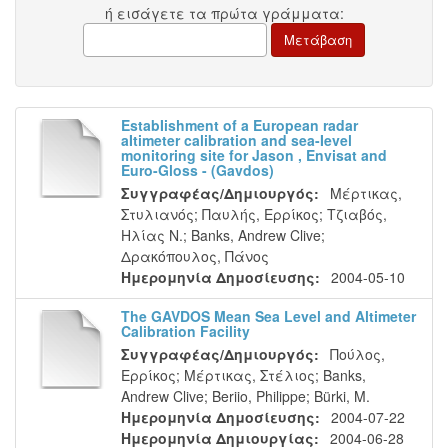
ή εισάγετε τα πρώτα γράμματα:
EstabΙishment of a European radar
aΙtimeter calibration and sea-Ιevel
monitoring site for Jason , Envisat and
Εuro-Gloss - (Gavdos)
Συγγραφέας/Δημιουργός:
Μέρτικας,
Στυλιανός
;
Παυλής, Ερρίκος
;
Τζιαβός,
Ηλίας Ν.
;
Banks, Andrew Clive
;
Δρακόπουλος, Πάνος
Ημερομηνία Δημοσίευσης:
2004-05-10
The GAVDOS Mean Sea Level and Altimeter
Calibration Facility
Συγγραφέας/Δημιουργός:
Πούλος,
Ερρίκος
;
Μέρτικας, Στέλιος
;
Banks,
Andrew Clive
;
Beriio, Philippe
;
Bürki, M.
Ημερομηνία Δημοσίευσης:
2004-07-22
Ημερομηνία Δημιουργίας:
2004-06-28