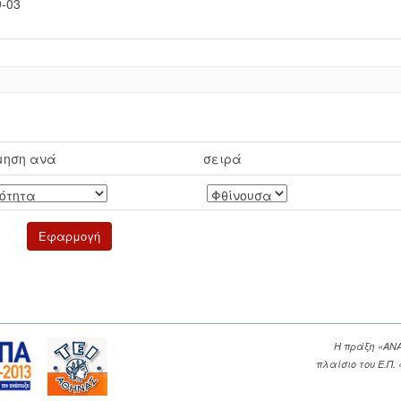
9-03
μηση ανά
σειρά
Η πράξη «ΑΝ
πλαίσιο του Ε.Π