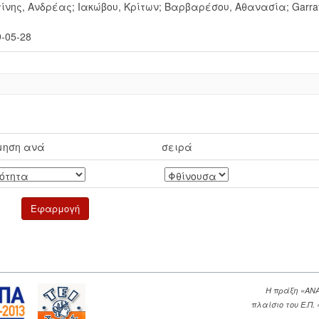
τίνης, Ανδρέας
;
Ιακώβου, Κρίτων
;
Βαρβαρέσου, Αθανασία
;
Garrat
-05-28
μηση ανά
σειρά
Η πράξη «ΑΝ
πλαίσιο του Ε.Π