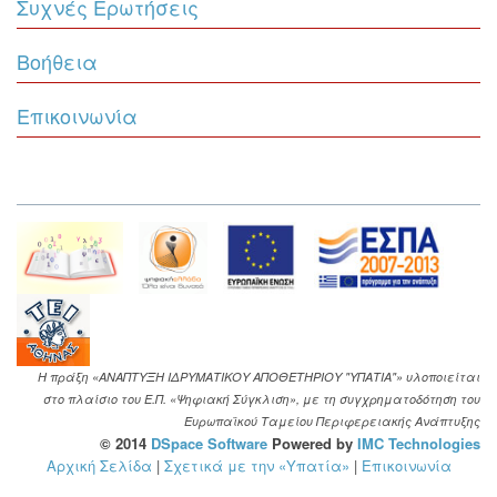
Συχνές Ερωτήσεις
Βοήθεια
Επικοινωνία
Η πράξη «ΑΝΑΠΤΥΞΗ ΙΔΡΥΜΑΤΙΚΟΥ ΑΠΟΘΕΤΗΡΙΟΥ "ΥΠΑΤΙΑ"» υλοποιείται
στο πλαίσιο του Ε.Π. «Ψηφιακή Σύγκλιση», με τη συγχρηματοδότηση του
Ευρωπαϊκού Ταμείου Περιφερειακής Ανάπτυξης
© 2014
DSpace Software
Powered by
IMC Technologies
Αρχική Σελίδα
|
Σχετικά με την «Υπατία»
|
Επικοινωνία