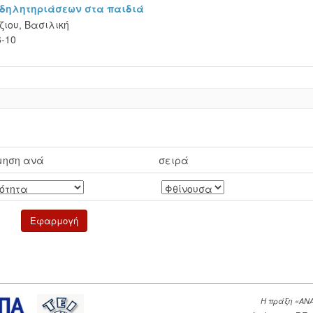
 δηλητηριάσεων στα παιδιά
ιου, Βασιλική
6-10
μηση ανά
σειρά
Η πράξη «ΑΝ