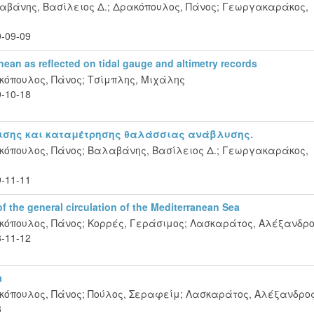
αβάνης, Βασίλειος Δ.
;
Δρακόπουλος, Πάνος
;
Γεωργακαράκος,
-09-09
anean as reflected on tidal gauge and altimetry records
κόπουλος, Πάνος
;
Τσίμπλης, Μιχάλης
-10-18
σης και καταμέτρησης θαλάσσιας ανάβλυσης.
κόπουλος, Πάνος
;
Βαλαβάνης, Βασίλειος Δ.
;
Γεωργακαράκος,
-11-11
of the general circulation of the Mediterranean Sea
κόπουλος, Πάνος
;
Κορρές, Γεράσιμος
;
Λασκαράτος, Αλέξανδρ
-11-12
a
κόπουλος, Πάνος
;
Πούλος, Σεραφείμ
;
Λασκαράτος, Αλέξανδρο
8