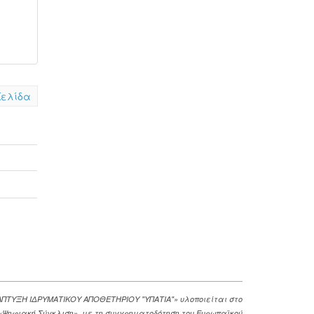
Σελίδα
ΑΠΤΥΞΗ ΙΔΡΥΜΑΤΙΚΟΥ ΑΠΟΘΕΤΗΡΙΟΥ "ΥΠΑΤΙΑ"» υλοποιείται στο
. «Ψηφιακή Σύγκλιση», με τη συγχρηματοδότηση του Ευρωπαϊκού