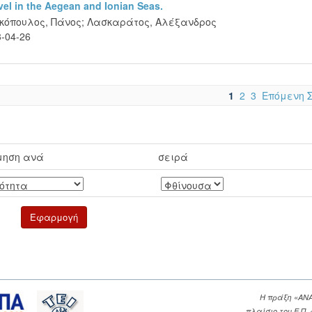
level in the Aegean and Ionian Seas.
κόπουλος, Πάνος
;
Λασκαράτος, Αλέξανδρος
-04-26
1
2
3
Επόμενη 
μηση ανά
σειρά
Η πράξη «ΑΝ
πλαίσιο του Ε.Π