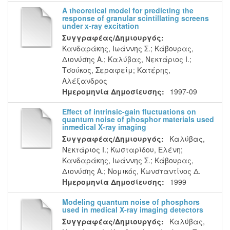
A theoretical model for predicting the
response of granular scintillating screens
under x-ray excitation
Συγγραφέας/Δημιουργός:
Κανδαράκης, Ιωάννης Σ.
;
Κάβουρας,
Διονύσης Α.
;
Καλύβας, Νεκτάριος Ι.
;
Τσούκος, Σεραφείμ
;
Κατέρης,
Αλέξανδρος
Ημερομηνία Δημοσίευσης:
1997-09
Effect of intrinsic-gain fluctuations on
quantum noise of phosphor materials used
inmedical X-ray imaging
Συγγραφέας/Δημιουργός:
Καλύβας,
Νεκτάριος Ι.
;
Κωσταρίδου, Ελένη
;
Κανδαράκης, Ιωάννης Σ.
;
Κάβουρας,
Διονύσης Α.
;
Νομικός, Κωνσταντίνος Δ.
Ημερομηνία Δημοσίευσης:
1999
Modeling quantum noise of phosphors
used in medical X-ray imaging detectors
Συγγραφέας/Δημιουργός:
Καλύβας,