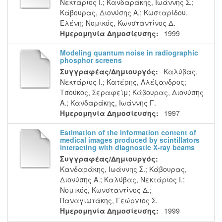
Νεκτάριος Ι.
;
Κανδαράκης, Ιωάννης Σ.
;
Κάβουρας, Διονύσης Α.
;
Κωσταρίδου,
Ελένη
;
Νομικός, Κωνσταντίνος Δ.
Ημερομηνία Δημοσίευσης:
1999
Modeling quantum noise in radiographic
phosphor screens
Συγγραφέας/Δημιουργός:
Καλύβας,
Νεκτάριος Ι.
;
Κατέρης, Αλέξανδρος
;
Τσούκος, Σεραφείμ
;
Κάβουρας, Διονύσης
Α.
;
Κανδαράκης, Ιωάννης Γ.
Ημερομηνία Δημοσίευσης:
1997
Estimation of the information content of
medical images produced by scintillators
interacting with diagnostic X-ray beams
Συγγραφέας/Δημιουργός:
Κανδαράκης, Ιωάννης Σ.
;
Κάβουρας,
Διονύσης Α.
;
Καλύβας, Νεκτάριος Ι.
;
Νομικός, Κωνσταντίνος Δ.
;
Παναγιωτάκης, Γεώργιος Σ.
Ημερομηνία Δημοσίευσης:
1999