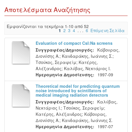
Αποτελέσματα Αναζήτησης
Eμφανίζονται τα τεκμήρια 1-10 από 52
1
2
3
4
. . .
6
Επόμενη Σελίδα
Evaluation of compact CsI:Na screens
Συγγραφέας/Δημιουργός:
Κάβουρας,
Διονύσης Α.
;
Κανδαράκης, Ιωάννης Σ.
;
Τσούκος, Σεραφείμ
;
Κατέρης,
Αλέξανδρος
;
Καλύβας, Νεκτάριος Ι.
Ημερομηνία Δημοσίευσης:
1997-09
Theoretical model for predicting quantum
noise introduced by scintillators of
medical imaging radiation detectors
Συγγραφέας/Δημιουργός:
Καλύβας,
Νεκτάριος Ι.
;
Τσούκος, Σεραφείμ
;
Κατέρης, Αλέξανδρος
;
Κάβουρας,
Διονύσης Α.
;
Κανδαράκης, Ιωάννης Σ.
Ημερομηνία Δημοσίευσης:
1997-07