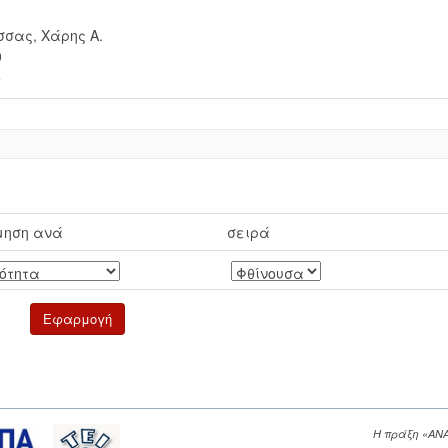
σσας, Χάρης Α.
0
5
μηση ανά
σειρά
Η πράξη «ΑΝ