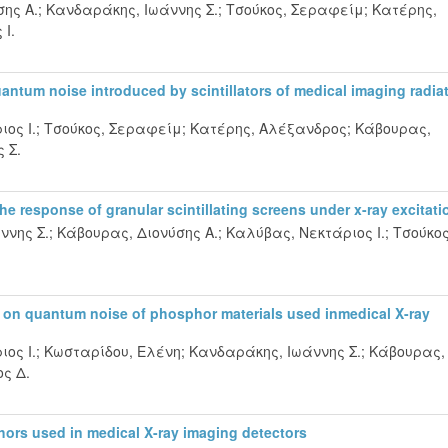
ης Α.
;
Κανδαράκης, Ιωάννης Σ.
;
Τσούκος, Σεραφείμ
;
Κατέρης,
Ι.
uantum noise introduced by scintillators of medical imaging radia
ος Ι.
;
Τσούκος, Σεραφείμ
;
Κατέρης, Αλέξανδρος
;
Κάβουρας,
 Σ.
the response of granular scintillating screens under x-ray excitati
ννης Σ.
;
Κάβουρας, Διονύσης Α.
;
Καλύβας, Νεκτάριος Ι.
;
Τσούκος
ons on quantum noise of phosphor materials used inmedical X-ray
ος Ι.
;
Κωσταρίδου, Ελένη
;
Κανδαράκης, Ιωάννης Σ.
;
Κάβουρας,
ς Δ.
ors used in medical X-ray imaging detectors