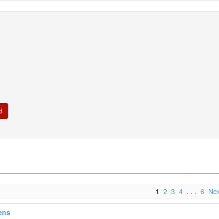
1
2
3
4
. . .
6
Nex
ens