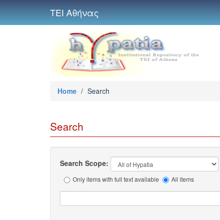
ΤΕΙ Αθήνας
Home
/
Search
Search
Search Scope:
Only items with full text available
All items