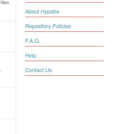
ίδου,
About Hypatia
Repository Policies
F.A.Q.
Help
,
Contact Us