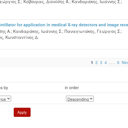
εώργιος Σ.
;
Κάβουρας, Διονύσης Α.
;
Κανδαράκης, Ιωάννης Σ.
;
tillator for application in medical X-ray detectors and image rec
ης Α.
;
Κανδαράκης, Ιωάννης Σ.
;
Παναγιωτάκης, Γεώργιος Σ.
;
ός, Κωνσταντίνος Δ.
1
2
3
4
. . .
6
Nex
ms by
in order