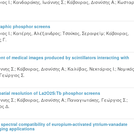
ος Ι.
;
Κανδαράκης, Ιωάννης Σ.
;
Κάβουρας, Διονύσης Α.
;
Κωσταρ
raphic phosphor screens
ος Ι.
;
Κατέρης, Αλέξανδρος
;
Τσούκος, Σεραφείμ
;
Κάβουρας,
 Γ.
nt of medical images produced by scintillators interacting with
ννης Σ.
;
Κάβουρας, Διονύσης Α.
;
Καλύβας, Νεκτάριος Ι.
;
Νομικός
Γεώργιος Σ.
patial resolution of La2O2S:Tb phosphor screens
ννης Σ.
;
Κάβουρας, Διονύσης Α.
;
Παναγιωτάκης, Γεώργιος Σ.
;
ος Δ.
spectral compatibility of europium-activated yttrium-vanadate
ging applications