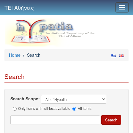
ΤΕΙ Αθήνας
Toggl
navig
Home
/
Search
Search
Search Scope:
Only items with full text available
All items