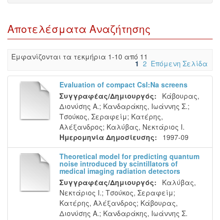
Αποτελέσματα Αναζήτησης
Eμφανίζονται τα τεκμήρια 1-10 από 11
1
2
Επόμενη Σελίδα
Evaluation of compact CsI:Na screens
Συγγραφέας/Δημιουργός:
Κάβουρας,
Διονύσης Α.
;
Κανδαράκης, Ιωάννης Σ.
;
Τσούκος, Σεραφείμ
;
Κατέρης,
Αλέξανδρος
;
Καλύβας, Νεκτάριος Ι.
Ημερομηνία Δημοσίευσης:
1997-09
Theoretical model for predicting quantum
noise introduced by scintillators of
medical imaging radiation detectors
Συγγραφέας/Δημιουργός:
Καλύβας,
Νεκτάριος Ι.
;
Τσούκος, Σεραφείμ
;
Κατέρης, Αλέξανδρος
;
Κάβουρας,
Διονύσης Α.
;
Κανδαράκης, Ιωάννης Σ.