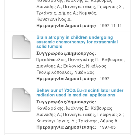
Κανδαράκης, Ιωάννης Σ.
;
Κάβουρας,
Διονύσης Α.
;
Παναγιωτάκης, Γεώργιος Σ.
;
Τριάντης, Δήμος Α.
;
Νομικός,
Κωνσταντίνος Δ.
Ημερομηνία Δημοσίευσης:
1997-11-11
Brain atrophy in children undergoing
systemic chemotherapy for extracranial
solid tumors
Συγγραφέας/Δημιουργός:
Πρασόπουλος, Παναγιώτης Π.
;
Κάβουρας,
Διονύσης Α.
;
Ευλογιάς, Νικόλαος
;
Γκολφινόπουλος, Νικόλαος
Ημερομηνία Δημοσίευσης:
1997
Behaviour of Y2O3:Eu+3 scintillator under
radiation used in medical applications
Συγγραφέας/Δημιουργός:
Κανδαράκης, Ιωάννης Σ.
;
Κάβουρας,
Διονύσης Α.
;
Παναγιωτάκης, Γεώργιος Σ.
;
Κουτσογιώργης, Δ.
;
Τριάντης, Δήμος Α.
Ημερομηνία Δημοσίευσης:
1997-05