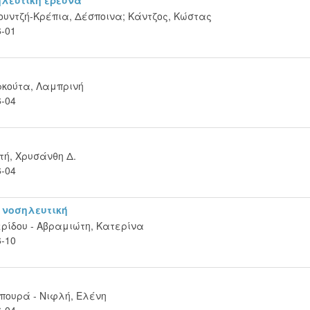
ουντζή-Κρέπια, Δέσποινα
;
Κάντζος, Κώστας
6-01
ρκούτα, Λαμπρινή
6-04
τή, Χρυσάνθη Δ.
6-04
 νοσηλευτική
ρίδου - Αβραμιώτη, Κατερίνα
6-10
πουρά - Νιφλή, Ελένη
6-04