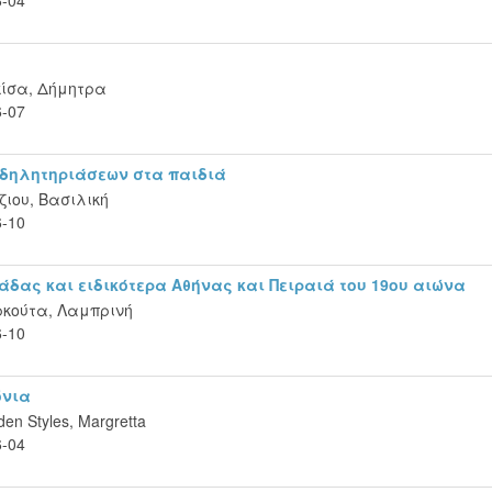
κίσα, Δήμητρα
6-07
 δηλητηριάσεων στα παιδιά
ιου, Βασιλική
6-10
δας και ειδικότερα Αθήνας και Πειραιά του 19ου αιώνα
ρκούτα, Λαμπρινή
6-10
όνια
en Styles, Margretta
6-04