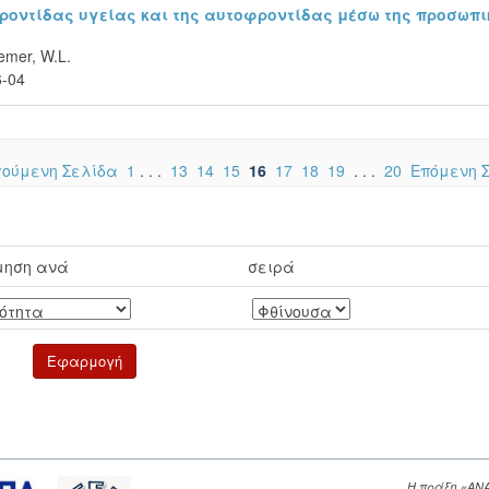
ροντίδας υγείας και της αυτοφροντίδας μέσω της προσωπι
emer, W.L.
6-04
ούμενη Σελίδα
1
. . .
13
14
15
16
17
18
19
. . .
20
Επόμενη 
μηση ανά
σειρά
Η πράξη «ΑΝ