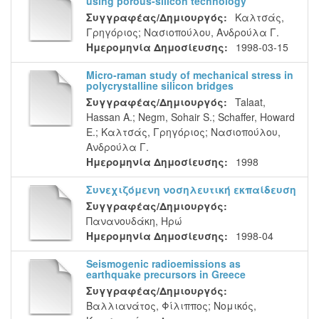
using porous-silicon technology
Συγγραφέας/Δημιουργός:
Καλτσάς,
Γρηγόριος
;
Νασιοπούλου, Ανδρούλα Γ.
Ημερομηνία Δημοσίευσης:
1998-03-15
Micro-raman study of mechanical stress in
polycrystalline silicon bridges
Συγγραφέας/Δημιουργός:
Talaat,
Hassan A.
;
Negm, Sohair S.
;
Schaffer, Howard
E.
;
Καλτσάς, Γρηγόριος
;
Νασιοπούλου,
Ανδρούλα Γ.
Ημερομηνία Δημοσίευσης:
1998
Συνεχιζόμενη νοσηλευτική εκπαίδευση
Συγγραφέας/Δημιουργός:
Πανανουδάκη, Ηρώ
Ημερομηνία Δημοσίευσης:
1998-04
Seismogenic radioemissions as
earthquake precursors in Greece
Συγγραφέας/Δημιουργός:
Βαλλιανάτος, Φίλιππος
;
Νομικός,