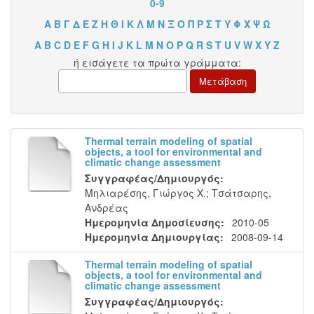
0-9
Α
Β
Γ
Δ
Ε
Ζ
Η
Θ
Ι
Κ
Λ
Μ
Ν
Ξ
Ο
Π
Ρ
Σ
Τ
Υ
Φ
Χ
Ψ
Ω
A
B
C
D
E
F
G
H
I
J
K
L
M
N
O
P
Q
R
S
T
U
V
W
X
Y
Z
ή εισάγετε τα πρώτα γράμματα:
Thermal terrain modeling of spatial
objects, a tool for environmental and
climatic change assessment
Συγγραφέας/Δημιουργός:
Μηλιαρέσης, Γιώργος Χ.
;
Τσάτσαρης,
Ανδρέας
Ημερομηνία Δημοσίευσης:
2010-05
Ημερομηνία Δημιουργίας:
2008-09-14
Thermal terrain modeling of spatial
objects, a tool for environmental and
climatic change assessment
Συγγραφέας/Δημιουργός: