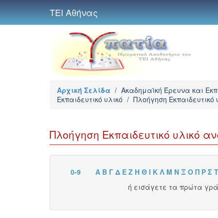
ΤΕΙ Αθήνας
Αρχική Σελίδα
/
Ακαδημαϊκή Έρευνα και Εκ
Εκπαιδευτικό υλικό
/
Πλοήγηση Εκπαιδευτικό 
Πλοήγηση Εκπαιδευτικό υλικό α
0-9
Α
Β
Γ
Δ
Ε
Ζ
Η
Θ
Ι
Κ
Λ
Μ
Ν
Ξ
Ο
Π
Ρ
Σ
ή εισάγετε τα πρώτα γρ