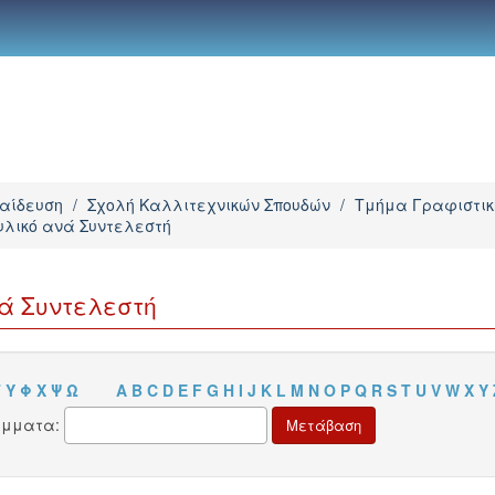
παίδευση
/
Σχολή Καλλιτεχνικών Σπουδών
/
Τμήμα Γραφιστικ
υλικό ανά Συντελεστή
νά Συντελεστή
Τ
Υ
Φ
Χ
Ψ
Ω
A
B
C
D
E
F
G
H
I
J
K
L
M
N
O
P
Q
R
S
T
U
V
W
X
Y
άμματα: