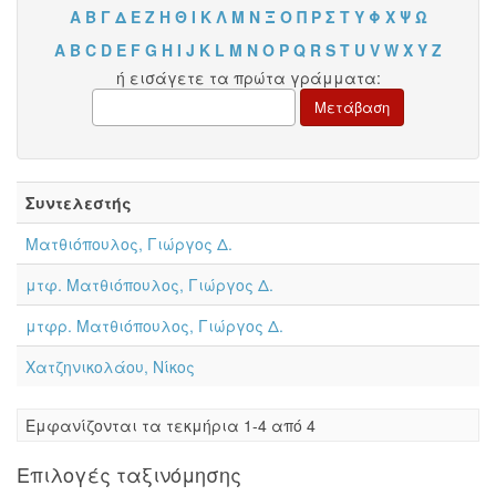
Α
Β
Γ
Δ
Ε
Ζ
Η
Θ
Ι
Κ
Λ
Μ
Ν
Ξ
Ο
Π
Ρ
Σ
Τ
Υ
Φ
Χ
Ψ
Ω
A
B
C
D
E
F
G
H
I
J
K
L
M
N
O
P
Q
R
S
T
U
V
W
X
Y
Z
ή εισάγετε τα πρώτα γράμματα:
Συντελεστής
Ματθιόπουλος, Γιώργος Δ.
μτφ. Ματθιόπουλος, Γιώργος Δ.
μτφρ. Ματθιόπουλος, Γιώργος Δ.
Χατζηνικολάου, Νίκος
Eμφανίζονται τα τεκμήρια 1-4 από 4
Επιλογές ταξινόμησης