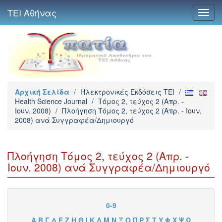
ΤΕΙ Αθήνας
Toggl
navig
Αρχική Σελίδα
/
Ηλεκτρονικές Εκδόσεις TEI
/
Health Science Journal
/
Τόμος 2, τεύχος 2 (Απρ. -
Ιουν. 2008)
/
Πλοήγηση Τόμος 2, τεύχος 2 (Απρ. - Ιουν.
2008) ανά Συγγραφέα/Δημιουργό
Πλοήγηση Τόμος 2, τεύχος 2 (Απρ. -
Ιουν. 2008) ανά Συγγραφέα/Δημιουργό
0-9
Α
Β
Γ
Δ
Ε
Ζ
Η
Θ
Ι
Κ
Λ
Μ
Ν
Ξ
Ο
Π
Ρ
Σ
Τ
Υ
Φ
Χ
Ψ
Ω