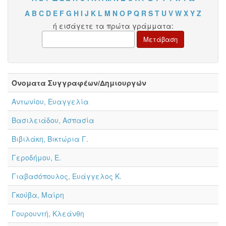
A
B
C
D
E
F
G
H
I
J
K
L
M
N
O
P
Q
R
S
T
U
V
W
X
Y
Z
ή εισάγετε τα πρώτα γράμματα:
Όνοματα Συγγραφέων/Δημιουργών
Αντωνίου, Ευαγγελία
Βασιλειάδου, Ασπασία
Βιβιλάκη, Βικτώρια Γ.
Γεροδήμου, Ε.
Γιαβασόπουλος, Ευάγγελος Κ.
Γκούβα, Μαίρη
Γουρουντή, Κλεάνθη