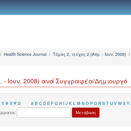
/
Health Science Journal
/
Τόμος 2, τεύχος 2 (Απρ. - Ιουν. 2008)
/
. - Ιουν. 2008) ανά Συγγραφέα/Δημιουργό
Τ
Υ
Φ
Χ
Ψ
Ω
A
B
C
D
E
F
G
H
I
J
K
L
M
N
O
P
Q
R
S
T
U
V
W
X
Y
άμματα: