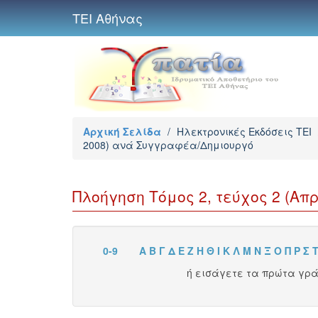
ΤΕΙ Αθήνας
Αρχική Σελίδα
/
Ηλεκτρονικές Εκδόσεις TEI
2008) ανά Συγγραφέα/Δημιουργό
Πλοήγηση Τόμος 2, τεύχος 2 (Απρ
0-9
Α
Β
Γ
Δ
Ε
Ζ
Η
Θ
Ι
Κ
Λ
Μ
Ν
Ξ
Ο
Π
Ρ
Σ
ή εισάγετε τα πρώτα γρ