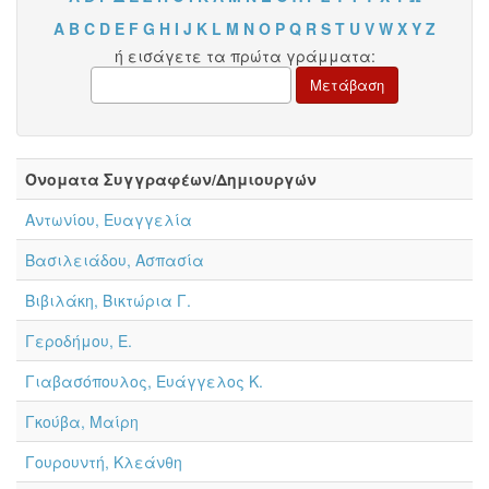
A
B
C
D
E
F
G
H
I
J
K
L
M
N
O
P
Q
R
S
T
U
V
W
X
Y
Z
ή εισάγετε τα πρώτα γράμματα:
Όνοματα Συγγραφέων/Δημιουργών
Αντωνίου, Ευαγγελία
Βασιλειάδου, Ασπασία
Βιβιλάκη, Βικτώρια Γ.
Γεροδήμου, Ε.
Γιαβασόπουλος, Ευάγγελος Κ.
Γκούβα, Μαίρη
Γουρουντή, Κλεάνθη