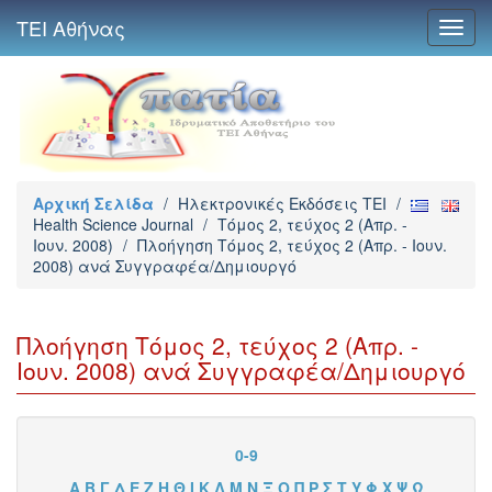
ΤΕΙ Αθήνας
Toggl
navig
Αρχική Σελίδα
/
Ηλεκτρονικές Εκδόσεις TEI
/
Health Science Journal
/
Τόμος 2, τεύχος 2 (Απρ. -
Ιουν. 2008)
/
Πλοήγηση Τόμος 2, τεύχος 2 (Απρ. - Ιουν.
2008) ανά Συγγραφέα/Δημιουργό
Πλοήγηση Τόμος 2, τεύχος 2 (Απρ. -
Ιουν. 2008) ανά Συγγραφέα/Δημιουργό
0-9
Α
Β
Γ
Δ
Ε
Ζ
Η
Θ
Ι
Κ
Λ
Μ
Ν
Ξ
Ο
Π
Ρ
Σ
Τ
Υ
Φ
Χ
Ψ
Ω