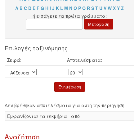
A
B
C
D
E
F
G
H
I
J
K
L
M
N
O
P
Q
R
S
T
U
V
W
X
Y
Z
ή εισάγετε τα πρώτα γράμματα:
Επιλογές ταξινόμησης
Σειρά:
Αποτελέσματα:
Δεν βρέθηκαν αποτελέσματα για αυτή την περιήγηση.
Eμφανίζονται τα τεκμήρια - από
Αναζήτηση