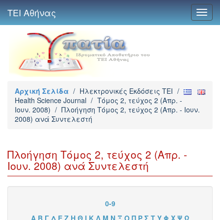
ΤΕΙ Αθήνας
Toggl
navig
Αρχική Σελίδα
/
Ηλεκτρονικές Εκδόσεις TEI
/
Health Science Journal
/
Τόμος 2, τεύχος 2 (Απρ. -
Ιουν. 2008)
/
Πλοήγηση Τόμος 2, τεύχος 2 (Απρ. - Ιουν.
2008) ανά Συντελεστή
Πλοήγηση Τόμος 2, τεύχος 2 (Απρ. -
Ιουν. 2008) ανά Συντελεστή
0-9
Α
Β
Γ
Δ
Ε
Ζ
Η
Θ
Ι
Κ
Λ
Μ
Ν
Ξ
Ο
Π
Ρ
Σ
Τ
Υ
Φ
Χ
Ψ
Ω