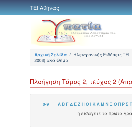
ΤΕΙ Αθήνας
Αρχική Σελίδα
/
Ηλεκτρονικές Εκδόσεις TEI
2008) ανά Θέμα
Πλοήγηση Τόμος 2, τεύχος 2 (Απρ
0-9
Α
Β
Γ
Δ
Ε
Ζ
Η
Θ
Ι
Κ
Λ
Μ
Ν
Ξ
Ο
Π
Ρ
Σ
ή εισάγετε τα πρώτα γρ