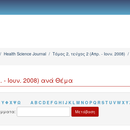
/
Health Science Journal
/
Τόμος 2, τεύχος 2 (Απρ. - Ιουν. 2008)
/
. - Ιουν. 2008) ανά Θέμα
Τ
Υ
Φ
Χ
Ψ
Ω
A
B
C
D
E
F
G
H
I
J
K
L
M
N
O
P
Q
R
S
T
U
V
W
X
Y
άμματα: