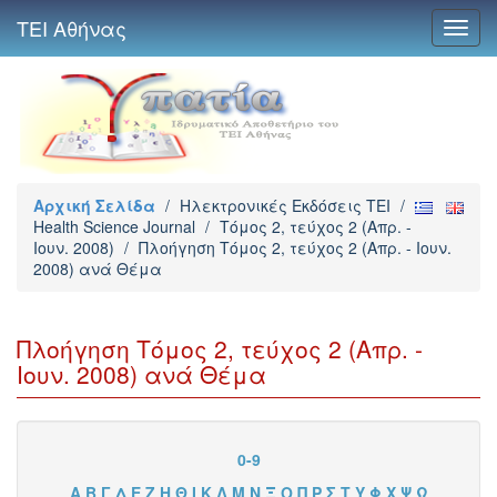
ΤΕΙ Αθήνας
Toggl
navig
Αρχική Σελίδα
/
Ηλεκτρονικές Εκδόσεις TEI
/
Health Science Journal
/
Τόμος 2, τεύχος 2 (Απρ. -
Ιουν. 2008)
/
Πλοήγηση Τόμος 2, τεύχος 2 (Απρ. - Ιουν.
2008) ανά Θέμα
Πλοήγηση Τόμος 2, τεύχος 2 (Απρ. -
Ιουν. 2008) ανά Θέμα
0-9
Α
Β
Γ
Δ
Ε
Ζ
Η
Θ
Ι
Κ
Λ
Μ
Ν
Ξ
Ο
Π
Ρ
Σ
Τ
Υ
Φ
Χ
Ψ
Ω