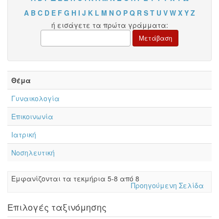
A
B
C
D
E
F
G
H
I
J
K
L
M
N
O
P
Q
R
S
T
U
V
W
X
Y
Z
ή εισάγετε τα πρώτα γράμματα:
Θέμα
Γυναικολογία
Επικοινωνία
Ιατρική
Νοσηλευτική
Eμφανίζονται τα τεκμήρια 5-8 από 8
Προηγούμενη Σελίδα
Επιλογές ταξινόμησης