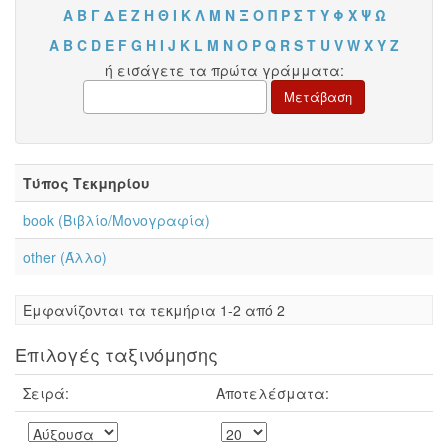
Α
Β
Γ
Δ
Ε
Ζ
Η
Θ
Ι
Κ
Λ
Μ
Ν
Ξ
Ο
Π
Ρ
Σ
Τ
Υ
Φ
Χ
Ψ
Ω
A
B
C
D
E
F
G
H
I
J
K
L
M
N
O
P
Q
R
S
T
U
V
W
X
Y
Z
ή εισάγετε τα πρώτα γράμματα:
Τύπος Τεκμηρίου
book (Βιβλίο/Μονογραφία)
other (Άλλο)
Eμφανίζονται τα τεκμήρια 1-2 από 2
Επιλογές ταξινόμησης
Σειρά:
Αποτελέσματα: