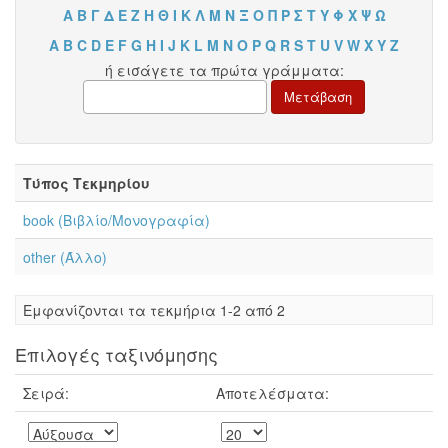
Α
Β
Γ
Δ
Ε
Ζ
Η
Θ
Ι
Κ
Λ
Μ
Ν
Ξ
Ο
Π
Ρ
Σ
Τ
Υ
Φ
Χ
Ψ
Ω
A
B
C
D
E
F
G
H
I
J
K
L
M
N
O
P
Q
R
S
T
U
V
W
X
Y
Z
ή εισάγετε τα πρώτα γράμματα:
Τύπος Τεκμηρίου
book (Βιβλίο/Μονογραφία)
other (Άλλο)
Eμφανίζονται τα τεκμήρια 1-2 από 2
Επιλογές ταξινόμησης
Σειρά:
Αποτελέσματα: