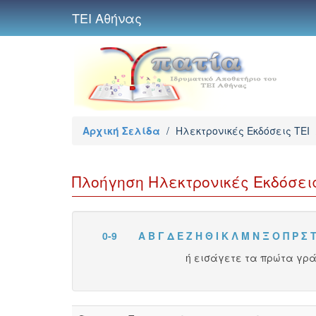
ΤΕΙ Αθήνας
Αρχική Σελίδα
/
Ηλεκτρονικές Εκδόσεις TEI
Πλοήγηση Ηλεκτρονικές Εκδόσει
0-9
Α
Β
Γ
Δ
Ε
Ζ
Η
Θ
Ι
Κ
Λ
Μ
Ν
Ξ
Ο
Π
Ρ
Σ
ή εισάγετε τα πρώτα γρ