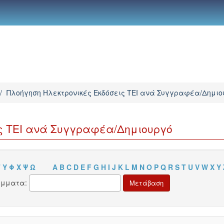
/
Πλοήγηση Ηλεκτρονικές Εκδόσεις TEI ανά Συγγραφέα/Δημιο
ς TEI ανά Συγγραφέα/Δημιουργό
Τ
Υ
Φ
Χ
Ψ
Ω
A
B
C
D
E
F
G
H
I
J
K
L
M
N
O
P
Q
R
S
T
U
V
W
X
Y
άμματα: