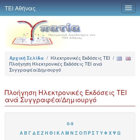
ΤΕΙ Αθήνας
Toggl
navig
Αρχική Σελίδα
/
Ηλεκτρονικές Εκδόσεις TEI
/
Πλοήγηση Ηλεκτρονικές Εκδόσεις TEI ανά
Συγγραφέα/Δημιουργό
Πλοήγηση Ηλεκτρονικές Εκδόσεις TEI
ανά Συγγραφέα/Δημιουργό
0-9
Α
Β
Γ
Δ
Ε
Ζ
Η
Θ
Ι
Κ
Λ
Μ
Ν
Ξ
Ο
Π
Ρ
Σ
Τ
Υ
Φ
Χ
Ψ
Ω