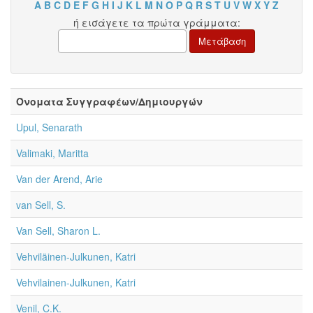
A
B
C
D
E
F
G
H
I
J
K
L
M
N
O
P
Q
R
S
T
U
V
W
X
Y
Z
ή εισάγετε τα πρώτα γράμματα:
Όνοματα Συγγραφέων/Δημιουργών
Upul, Senarath
Valimaki, Maritta
Van der Arend, Arie
van Sell, S.
Van Sell, Sharon L.
Vehviläinen-Julkunen, Katri
Vehvilainen-Julkunen, Katri
Venil, C.K.