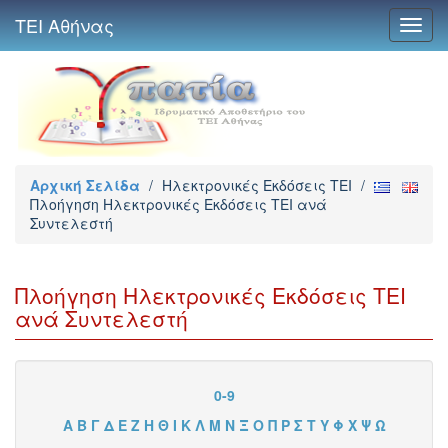
ΤΕΙ Αθήνας
Toggl
navig
Αρχική Σελίδα
/
Ηλεκτρονικές Εκδόσεις TEI
/
Πλοήγηση Ηλεκτρονικές Εκδόσεις TEI ανά
Συντελεστή
Πλοήγηση Ηλεκτρονικές Εκδόσεις TEI
ανά Συντελεστή
0-9
Α
Β
Γ
Δ
Ε
Ζ
Η
Θ
Ι
Κ
Λ
Μ
Ν
Ξ
Ο
Π
Ρ
Σ
Τ
Υ
Φ
Χ
Ψ
Ω