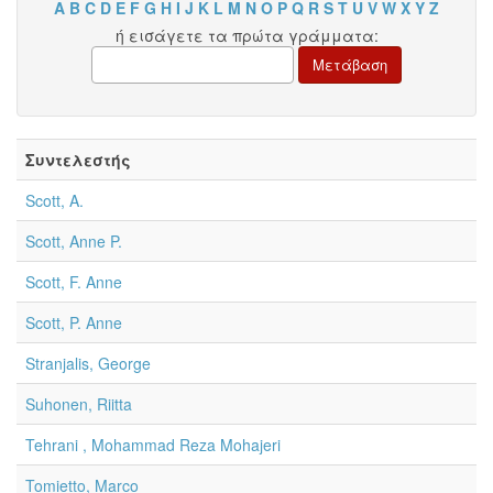
A
B
C
D
E
F
G
H
I
J
K
L
M
N
O
P
Q
R
S
T
U
V
W
X
Y
Z
ή εισάγετε τα πρώτα γράμματα:
Συντελεστής
Scott, A.
Scott, Anne P.
Scott, F. Anne
Scott, P. Anne
Stranjalis, George
Suhonen, Riitta
Tehrani , Mohammad Reza Mohajeri
Tomietto, Marco