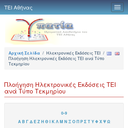
ΤΕΙ Αθήνας
Toggl
navig
Αρχική Σελίδα
/
Ηλεκτρονικές Εκδόσεις TEI
/
Πλοήγηση Ηλεκτρονικές Εκδόσεις TEI ανά Τύπο
Τεκμηρίου
Πλοήγηση Ηλεκτρονικές Εκδόσεις TEI
ανά Τύπο Τεκμηρίου
0-9
Α
Β
Γ
Δ
Ε
Ζ
Η
Θ
Ι
Κ
Λ
Μ
Ν
Ξ
Ο
Π
Ρ
Σ
Τ
Υ
Φ
Χ
Ψ
Ω