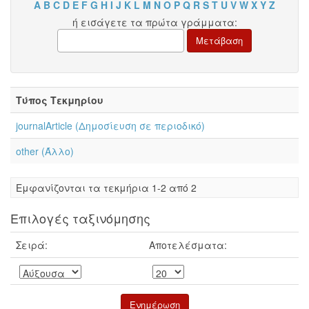
A
B
C
D
E
F
G
H
I
J
K
L
M
N
O
P
Q
R
S
T
U
V
W
X
Y
Z
ή εισάγετε τα πρώτα γράμματα:
Τύπος Τεκμηρίου
journalArticle (Δημοσίευση σε περιοδικό)
other (Άλλο)
Eμφανίζονται τα τεκμήρια 1-2 από 2
Επιλογές ταξινόμησης
Σειρά:
Αποτελέσματα: