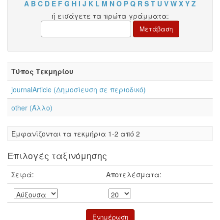
A
B
C
D
E
F
G
H
I
J
K
L
M
N
O
P
Q
R
S
T
U
V
W
X
Y
Z
ή εισάγετε τα πρώτα γράμματα:
Τύπος Τεκμηρίου
journalArticle (Δημοσίευση σε περιοδικό)
other (Άλλο)
Eμφανίζονται τα τεκμήρια 1-2 από 2
Επιλογές ταξινόμησης
Σειρά:
Αποτελέσματα: