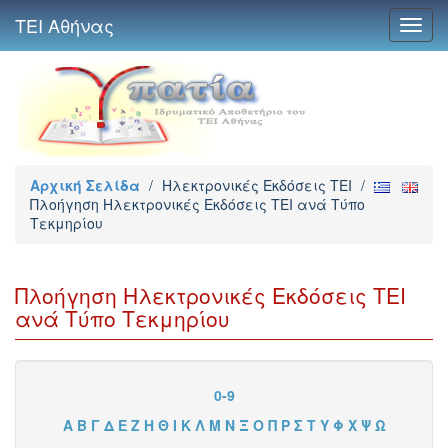
ΤΕΙ Αθήνας
Toggl
navig
Αρχική Σελίδα
/
Ηλεκτρονικές Εκδόσεις TEI
/
Πλοήγηση Ηλεκτρονικές Εκδόσεις TEI ανά Τύπο
Τεκμηρίου
Πλοήγηση Ηλεκτρονικές Εκδόσεις TEI
ανά Τύπο Τεκμηρίου
0-9
Α
Β
Γ
Δ
Ε
Ζ
Η
Θ
Ι
Κ
Λ
Μ
Ν
Ξ
Ο
Π
Ρ
Σ
Τ
Υ
Φ
Χ
Ψ
Ω