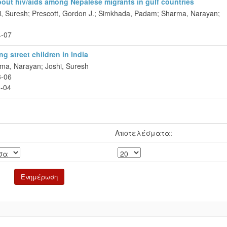
out hiv/aids among Nepalese migrants in gulf countries
i, Suresh
;
Prescott, Gordon J.
;
Simkhada, Padam
;
Sharma, Narayan
;
4-07
 street children in India
ma, Narayan
;
Joshi, Suresh
3-06
-04
Αποτελέσματα: