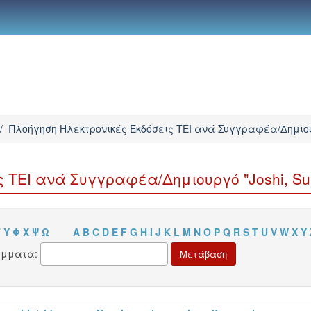
/
Πλοήγηση Ηλεκτρονικές Εκδόσεις TEI ανά Συγγραφέα/Δημιο
 TEI ανά Συγγραφέα/Δημιουργό "Joshi, Su
Τ
Υ
Φ
Χ
Ψ
Ω
A
B
C
D
E
F
G
H
I
J
K
L
M
N
O
P
Q
R
S
T
U
V
W
X
Y
άμματα: