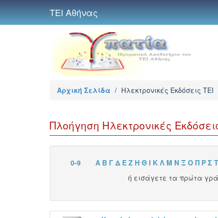
ΤΕΙ Αθήνας
Αρχική Σελίδα
/
Ηλεκτρονικές Εκδόσεις TEI
Πλοήγηση Ηλεκτρονικές Εκδόσεις
0-9
Α
Β
Γ
Δ
Ε
Ζ
Η
Θ
Ι
Κ
Λ
Μ
Ν
Ξ
Ο
Π
Ρ
Σ
ή εισάγετε τα πρώτα γρ