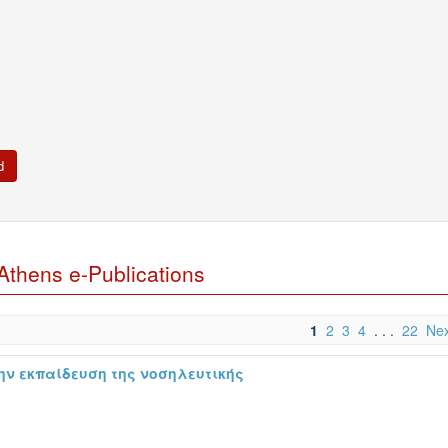
Athens e-Publications
1
2
3
4
. . .
22
Nex
ην εκπαίδευση της νοσηλευτικής