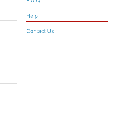
F.A.Q.
Help
Contact Us