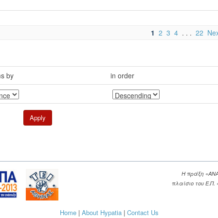
1
2
3
4
. . .
22
Nex
ms by
in order
Η πράξη «ΑΝ
πλαίσιο του Ε.Π
Home
|
About Hypatia
|
Contact Us