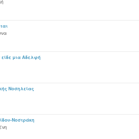
κή
ται
ννα
 είδε μια Αδελφή
κής Νοσηλείας
τίδου-Νοστράκη
ένη