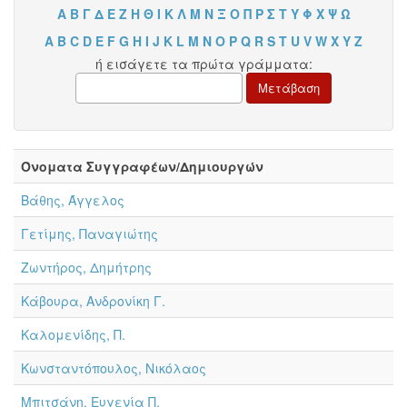
Α
Β
Γ
Δ
Ε
Ζ
Η
Θ
Ι
Κ
Λ
Μ
Ν
Ξ
Ο
Π
Ρ
Σ
Τ
Υ
Φ
Χ
Ψ
Ω
A
B
C
D
E
F
G
H
I
J
K
L
M
N
O
P
Q
R
S
T
U
V
W
X
Y
Z
ή εισάγετε τα πρώτα γράμματα:
Όνοματα Συγγραφέων/Δημιουργών
Βάθης, Άγγελος
Γετίμης, Παναγιώτης
Ζωντήρος, Δημήτρης
Κάβουρα, Ανδρονίκη Γ.
Καλομενίδης, Π.
Κωνσταντόπουλος, Νικόλαος
Μπιτσάνη, Ευγενία Π.