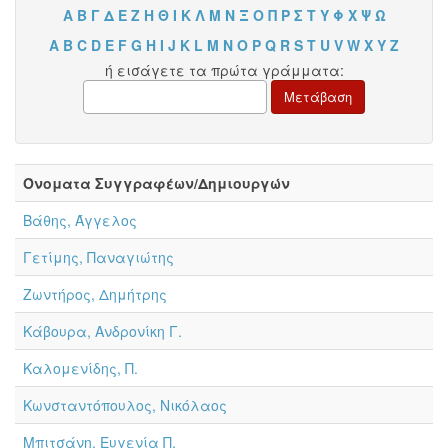
Α
Β
Γ
Δ
Ε
Ζ
Η
Θ
Ι
Κ
Λ
Μ
Ν
Ξ
Ο
Π
Ρ
Σ
Τ
Υ
Φ
Χ
Ψ
Ω
A
B
C
D
E
F
G
H
I
J
K
L
M
N
O
P
Q
R
S
T
U
V
W
X
Y
Z
ή εισάγετε τα πρώτα γράμματα:
Όνοματα Συγγραφέων/Δημιουργών
Βάθης, Άγγελος
Γετίμης, Παναγιώτης
Ζωντήρος, Δημήτρης
Κάβουρα, Ανδρονίκη Γ.
Καλομενίδης, Π.
Κωνσταντόπουλος, Νικόλαος
Μπιτσάνη, Ευγενία Π.