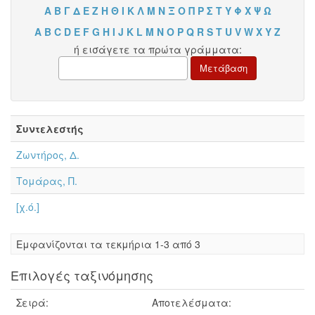
Α
Β
Γ
Δ
Ε
Ζ
Η
Θ
Ι
Κ
Λ
Μ
Ν
Ξ
Ο
Π
Ρ
Σ
Τ
Υ
Φ
Χ
Ψ
Ω
A
B
C
D
E
F
G
H
I
J
K
L
M
N
O
P
Q
R
S
T
U
V
W
X
Y
Z
ή εισάγετε τα πρώτα γράμματα:
Συντελεστής
Ζωντήρος, Δ.
Τομάρας, Π.
[χ.ό.]
Eμφανίζονται τα τεκμήρια 1-3 από 3
Επιλογές ταξινόμησης
Σειρά:
Αποτελέσματα: