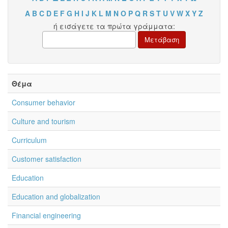
A
B
C
D
E
F
G
H
I
J
K
L
M
N
O
P
Q
R
S
T
U
V
W
X
Y
Z
ή εισάγετε τα πρώτα γράμματα:
Θέμα
Consumer behavior
Culture and tourism
Curriculum
Customer satisfaction
Education
Education and globalization
Financial engineering