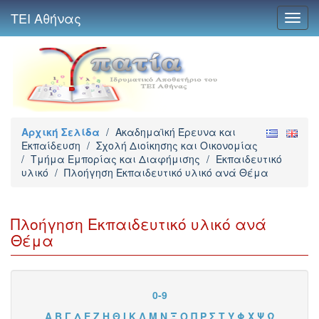
ΤΕΙ Αθήνας
Toggl
navig
Αρχική Σελίδα
/
Ακαδημαϊκή Έρευνα και
Εκπαίδευση
/
Σχολή Διοίκησης και Οικονομίας
/
Τμήμα Εμπορίας και Διαφήμισης
/
Εκπαιδευτικό
υλικό
/
Πλοήγηση Εκπαιδευτικό υλικό ανά Θέμα
Πλοήγηση Εκπαιδευτικό υλικό ανά
Θέμα
0-9
Α
Β
Γ
Δ
Ε
Ζ
Η
Θ
Ι
Κ
Λ
Μ
Ν
Ξ
Ο
Π
Ρ
Σ
Τ
Υ
Φ
Χ
Ψ
Ω