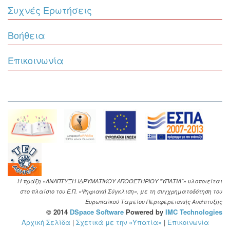
Συχνές Ερωτήσεις
Βοήθεια
Επικοινωνία
Η πράξη «ΑΝΑΠΤΥΞΗ ΙΔΡΥΜΑΤΙΚΟΥ ΑΠΟΘΕΤΗΡΙΟΥ "ΥΠΑΤΙΑ"» υλοποιείται
στο πλαίσιο του Ε.Π. «Ψηφιακή Σύγκλιση», με τη συγχρηματοδότηση του
Ευρωπαϊκού Ταμείου Περιφερειακής Ανάπτυξης
© 2014
DSpace Software
Powered by
IMC Technologies
Αρχική Σελίδα
|
Σχετικά με την «Υπατία»
|
Επικοινωνία