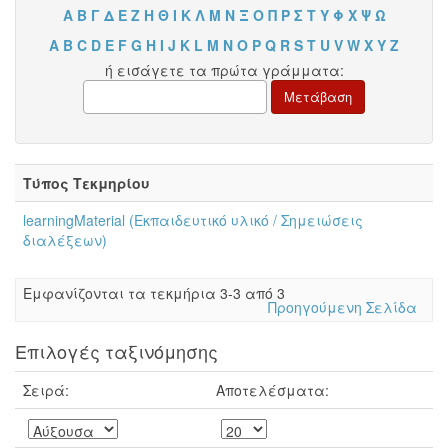
Α
Β
Γ
Δ
Ε
Ζ
Η
Θ
Ι
Κ
Λ
Μ
Ν
Ξ
Ο
Π
Ρ
Σ
Τ
Υ
Φ
Χ
Ψ
Ω
A
B
C
D
E
F
G
H
I
J
K
L
M
N
O
P
Q
R
S
T
U
V
W
X
Y
Z
ή εισάγετε τα πρώτα γράμματα:
Τύπος Τεκμηρίου
learningMaterial (Εκπαιδευτικό υλικό / Σημειώσεις
διαλέξεων)
Eμφανίζονται τα τεκμήρια 3-3 από 3
Προηγούμενη Σελίδα
Επιλογές ταξινόμησης
Σειρά:
Αποτελέσματα: