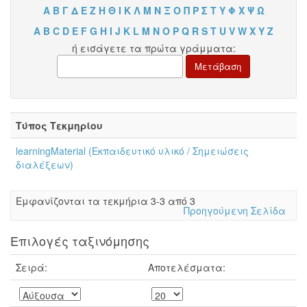
Α
Β
Γ
Δ
Ε
Ζ
Η
Θ
Ι
Κ
Λ
Μ
Ν
Ξ
Ο
Π
Ρ
Σ
Τ
Υ
Φ
Χ
Ψ
Ω
A
B
C
D
E
F
G
H
I
J
K
L
M
N
O
P
Q
R
S
T
U
V
W
X
Y
Z
ή εισάγετε τα πρώτα γράμματα:
Τύπος Τεκμηρίου
learningMaterial (Εκπαιδευτικό υλικό / Σημειώσεις
διαλέξεων)
Eμφανίζονται τα τεκμήρια 3-3 από 3
Προηγούμενη Σελίδα
Επιλογές ταξινόμησης
Σειρά:
Αποτελέσματα: