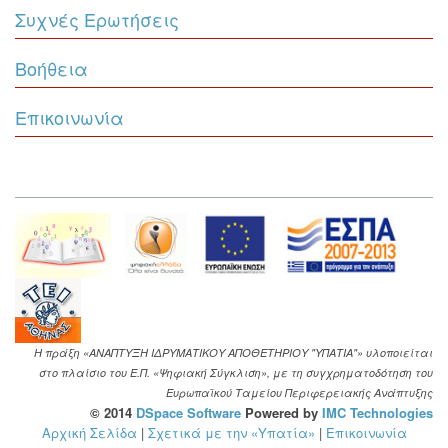
Συχνές Ερωτήσεις
Βοήθεια
Επικοινωνία
Η πράξη «ΑΝΑΠΤΥΞΗ ΙΔΡΥΜΑΤΙΚΟΥ ΑΠΟΘΕΤΗΡΙΟΥ "ΥΠΑΤΙΑ"» υλοποιείται
στο πλαίσιο του Ε.Π. «Ψηφιακή Σύγκλιση», με τη συγχρηματοδότηση του
Ευρωπαϊκού Ταμείου Περιφερειακής Ανάπτυξης
© 2014
DSpace Software
Powered by
IMC Technologies
Αρχική Σελίδα
|
Σχετικά με την «Υπατία»
|
Επικοινωνία