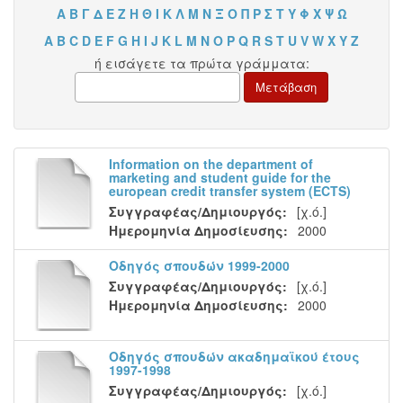
Α
Β
Γ
Δ
Ε
Ζ
Η
Θ
Ι
Κ
Λ
Μ
Ν
Ξ
Ο
Π
Ρ
Σ
Τ
Υ
Φ
Χ
Ψ
Ω
A
B
C
D
E
F
G
H
I
J
K
L
M
N
O
P
Q
R
S
T
U
V
W
X
Y
Z
ή εισάγετε τα πρώτα γράμματα:
Information on the department of
marketing and student guide for the
european credit transfer system (ECTS)
Συγγραφέας/Δημιουργός:
[χ.ό.]
Ημερομηνία Δημοσίευσης:
2000
Οδηγός σπουδών 1999-2000
Συγγραφέας/Δημιουργός:
[χ.ό.]
Ημερομηνία Δημοσίευσης:
2000
Οδηγός σπουδών ακαδημαϊκού έτους
1997-1998
Συγγραφέας/Δημιουργός:
[χ.ό.]