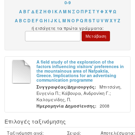
0-9
Α
Β
Γ
Δ
Ε
Ζ
Η
Θ
Ι
Κ
Λ
Μ
Ν
Ξ
Ο
Π
Ρ
Σ
Τ
Υ
Φ
Χ
Ψ
Ω
A
B
C
D
E
F
G
H
I
J
K
L
M
N
O
P
Q
R
S
T
U
V
W
X
Y
Z
ή εισάγετε τα πρώτα γράμματα:
A field study of the exploration of the
factors influencing visitors' preferences in
the mountainous area of Nafpaktia,
Greece. Implications for an advertising
communication programme
Συγγραφέας/Δημιουργός:
Μπιτσάνη,
Ευγενία Π.
;
Κάβουρα, Ανδρονίκη Γ.
;
Καλομενίδης, Π.
Ημερομηνία Δημοσίευσης:
2008
Επιλογές ταξινόμησης
Ταξινόμηση ανά:
Σειρά:
Αποτελέσματα: