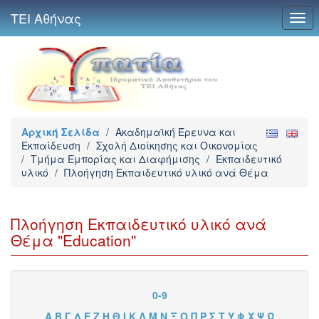
ΤΕΙ Αθήνας
Togg
navi
Αρχική Σελίδα
/
Ακαδημαϊκή Έρευνα και
Εκπαίδευση
/
Σχολή Διοίκησης και Οικονομίας
/
Τμήμα Εμπορίας και Διαφήμισης
/
Εκπαιδευτικό
υλικό
/
Πλοήγηση Εκπαιδευτικό υλικό ανά Θέμα
Πλοήγηση Εκπαιδευτικό υλικό ανά
Θέμα "Education"
0-9
Α
Β
Γ
Δ
Ε
Ζ
Η
Θ
Ι
Κ
Λ
Μ
Ν
Ξ
Ο
Π
Ρ
Σ
Τ
Υ
Φ
Χ
Ψ
Ω