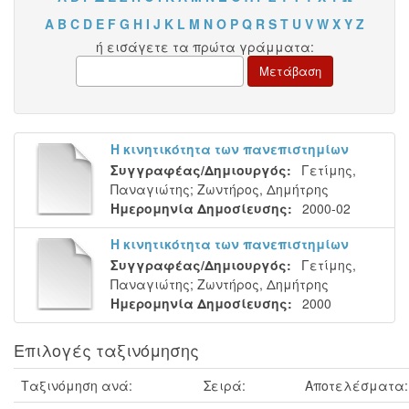
A
B
C
D
E
F
G
H
I
J
K
L
M
N
O
P
Q
R
S
T
U
V
W
X
Y
Z
ή εισάγετε τα πρώτα γράμματα:
Η κινητικότητα των πανεπιστημίων
Συγγραφέας/Δημιουργός:
Γετίμης,
Παναγιώτης
;
Ζωντήρος, Δημήτρης
Ημερομηνία Δημοσίευσης:
2000-02
Η κινητικότητα των πανεπιστημίων
Συγγραφέας/Δημιουργός:
Γετίμης,
Παναγιώτης
;
Ζωντήρος, Δημήτρης
Ημερομηνία Δημοσίευσης:
2000
Επιλογές ταξινόμησης
Ταξινόμηση ανά:
Σειρά:
Αποτελέσματα: