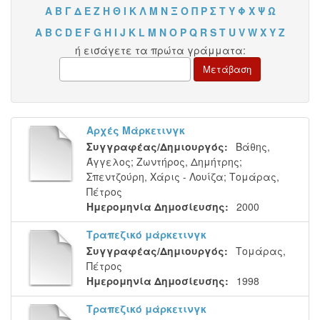
Α
Β
Γ
Δ
Ε
Ζ
Η
Θ
Ι
Κ
Λ
Μ
Ν
Ξ
Ο
Π
Ρ
Σ
Τ
Υ
Φ
Χ
Ψ
Ω
A
B
C
D
E
F
G
H
I
J
K
L
M
N
O
P
Q
R
S
T
U
V
W
X
Y
Z
ή εισάγετε τα πρώτα γράμματα:
Αρχές Μάρκετινγκ
Συγγραφέας/Δημιουργός:
Βάθης,
Άγγελος
;
Ζωντήρος, Δημήτρης
;
Σπεντζούρη, Χάρις - Λουίζα
;
Τομάρας,
Πέτρος
Ημερομηνία Δημοσίευσης:
2000
Τραπεζικό μάρκετινγκ
Συγγραφέας/Δημιουργός:
Τομάρας,
Πέτρος
Ημερομηνία Δημοσίευσης:
1998
Τραπεζικό μάρκετινγκ