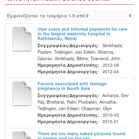
Eμφανίζονται τα τεκμήρια 1-9 από 9
1
User costs and informal payments for care
in the largest maternity hospital in
Kathmandu, Nepal
Συγγραφέας/Δημιουργός:
Simkhada,
Padam
;
Teijlingen, van Edwin
;
Sharma,
Gaurav
;
Simkhada, Bibha
;
Townend, John
Ημερομηνία Δημοσίευσης:
2012-06
Ημερομηνία Δημιουργίας:
2012-04
Factors associated with teenage
pregnancy in South Asia
Συγγραφέας/Δημιουργός:
Acharya, Dev
Raj
;
Bhattarai, Rabi
;
Poobalan, Amudha
;
Teijlingen, van Edwin
;
Chapman, Glyn
Ημερομηνία Δημοσίευσης:
2010-03
Ημερομηνία Δημιουργίας:
2010-01
There are too many naked pictures found
in papers and on the net