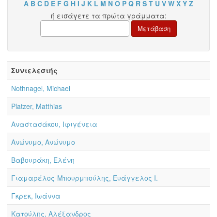
A
B
C
D
E
F
G
H
I
J
K
L
M
N
O
P
Q
R
S
T
U
V
W
X
Y
Z
ή εισάγετε τα πρώτα γράμματα:
Συντελεστής
Nothnagel, Michael
Platzer, Matthias
Αναστασάκου, Ιφιγένεια
Ανώνυμο, Ανώνυμο
Βαβουράκη, Ελένη
Γιαμαρέλος-Μπουρμπούλης, Ευάγγελος Ι.
Γκρεκ, Ιωάννα
Κατούλης, Αλέξανδρος