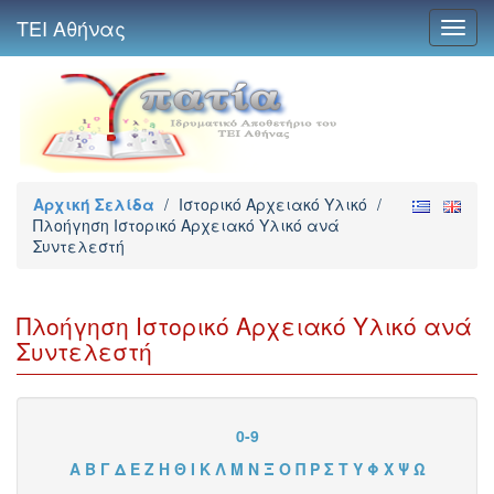
ΤΕΙ Αθήνας
Toggl
navig
Αρχική Σελίδα
/
Ιστορικό Αρχειακό Υλικό
/
Πλοήγηση Ιστορικό Αρχειακό Υλικό ανά
Συντελεστή
Πλοήγηση Ιστορικό Αρχειακό Υλικό ανά
Συντελεστή
0-9
Α
Β
Γ
Δ
Ε
Ζ
Η
Θ
Ι
Κ
Λ
Μ
Ν
Ξ
Ο
Π
Ρ
Σ
Τ
Υ
Φ
Χ
Ψ
Ω