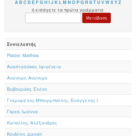
A
B
C
D
E
F
G
H
I
J
K
L
M
N
O
P
Q
R
S
T
U
V
W
X
Y
Z
ή εισάγετε τα πρώτα γράμματα:
Συντελεστής
Platzer, Matthias
Αναστασάκου, Ιφιγένεια
Ανώνυμο, Ανώνυμο
Βαβουράκη, Ελένη
Γιαμαρέλος-Μπουρμπούλης, Ευάγγελος Ι.
Γκρεκ, Ιωάννα
Κατούλης, Αλέξανδρος
Κονδύλη, Δανάη