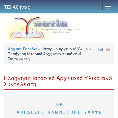
ΤΕΙ Αθήνας
Toggl
navig
Αρχική Σελίδα
/
Ιστορικό Αρχειακό Υλικό
/
Πλοήγηση Ιστορικό Αρχειακό Υλικό ανά
Συντελεστή
Πλοήγηση Ιστορικό Αρχειακό Υλικό ανά
Συντελεστή
0-9
Α
Β
Γ
Δ
Ε
Ζ
Η
Θ
Ι
Κ
Λ
Μ
Ν
Ξ
Ο
Π
Ρ
Σ
Τ
Υ
Φ
Χ
Ψ
Ω