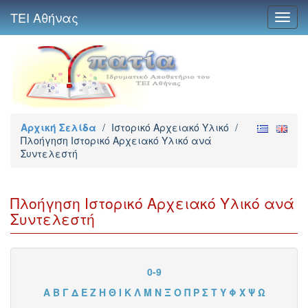
ΤΕΙ Αθήνας
Toggl
navig
Αρχική Σελίδα
/
Ιστορικό Αρχειακό Υλικό
/
Πλοήγηση Ιστορικό Αρχειακό Υλικό ανά
Συντελεστή
Πλοήγηση Ιστορικό Αρχειακό Υλικό ανά
Συντελεστή
0-9
Α
Β
Γ
Δ
Ε
Ζ
Η
Θ
Ι
Κ
Λ
Μ
Ν
Ξ
Ο
Π
Ρ
Σ
Τ
Υ
Φ
Χ
Ψ
Ω