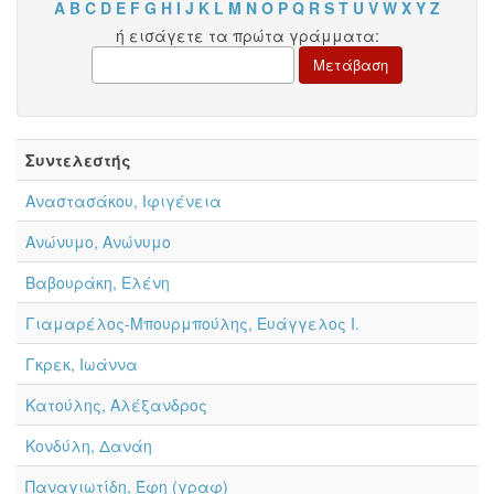
A
B
C
D
E
F
G
H
I
J
K
L
M
N
O
P
Q
R
S
T
U
V
W
X
Y
Z
ή εισάγετε τα πρώτα γράμματα:
Συντελεστής
Αναστασάκου, Ιφιγένεια
Ανώνυμο, Ανώνυμο
Βαβουράκη, Ελένη
Γιαμαρέλος-Μπουρμπούλης, Ευάγγελος Ι.
Γκρεκ, Ιωάννα
Κατούλης, Αλέξανδρος
Κονδύλη, Δανάη
Παναγιωτίδη, Έφη (γραφ)