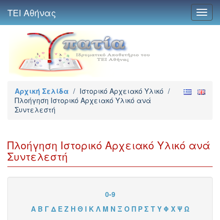
ΤΕΙ Αθήνας
Toggl
navig
Αρχική Σελίδα
/
Ιστορικό Αρχειακό Υλικό
/
Πλοήγηση Ιστορικό Αρχειακό Υλικό ανά
Συντελεστή
Πλοήγηση Ιστορικό Αρχειακό Υλικό ανά
Συντελεστή
0-9
Α
Β
Γ
Δ
Ε
Ζ
Η
Θ
Ι
Κ
Λ
Μ
Ν
Ξ
Ο
Π
Ρ
Σ
Τ
Υ
Φ
Χ
Ψ
Ω