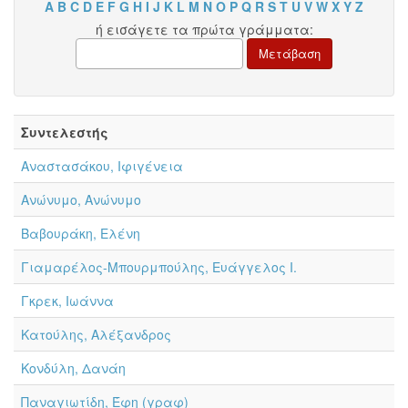
A
B
C
D
E
F
G
H
I
J
K
L
M
N
O
P
Q
R
S
T
U
V
W
X
Y
Z
ή εισάγετε τα πρώτα γράμματα:
Συντελεστής
Αναστασάκου, Ιφιγένεια
Ανώνυμο, Ανώνυμο
Βαβουράκη, Ελένη
Γιαμαρέλος-Μπουρμπούλης, Ευάγγελος Ι.
Γκρεκ, Ιωάννα
Κατούλης, Αλέξανδρος
Κονδύλη, Δανάη
Παναγιωτίδη, Έφη (γραφ)