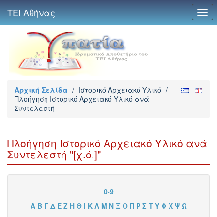
ΤΕΙ Αθήνας
Togg
navi
Αρχική Σελίδα
/
Ιστορικό Αρχειακό Υλικό
/
Πλοήγηση Ιστορικό Αρχειακό Υλικό ανά
Συντελεστή
Πλοήγηση Ιστορικό Αρχειακό Υλικό ανά
Συντελεστή "[χ.ό.]"
0-9
Α
Β
Γ
Δ
Ε
Ζ
Η
Θ
Ι
Κ
Λ
Μ
Ν
Ξ
Ο
Π
Ρ
Σ
Τ
Υ
Φ
Χ
Ψ
Ω