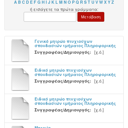
A
B
C
D
E
F
G
H
I
J
K
L
M
N
O
P
Q
R
S
T
U
V
W
X
Y
Z
ή εισάγετε τα πρώτα γράμματα:
Γενικό μητρώο πτυχιούχων
σπουδαστών τμήματος Πληροφορικής
Συγγραφέας/Δημιουργός:
[χ.ό.]
Ειδικό μητρώο πτυχιούχων
σπουδαστών τμήματος Πληροφορικής
Συγγραφέας/Δημιουργός:
[χ.ό.]
Ειδικό μητρώο πτυχιούχων
σπουδαστών τμήματος Πληροφορικής
Συγγραφέας/Δημιουργός:
[χ.ό.]
Μητρώο