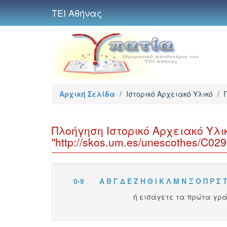
ΤΕΙ Αθήνας
Αρχική Σελίδα
/
Ιστορικό Αρχειακό Υλικό
/
Πλοήγηση Ιστορικό Αρχειακό Υλι
"http://skos.um.es/unescothes/C029
0-9
Α
Β
Γ
Δ
Ε
Ζ
Η
Θ
Ι
Κ
Λ
Μ
Ν
Ξ
Ο
Π
Ρ
Σ
ή εισάγετε τα πρώτα γρ