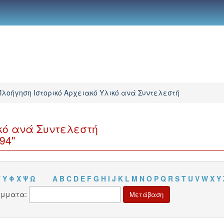
Πλοήγηση Ιστορικό Αρχειακό Υλικό ανά Συντελεστή
κό ανά Συντελεστή
94"
Τ
Υ
Φ
Χ
Ψ
Ω
A
B
C
D
E
F
G
H
I
J
K
L
M
N
O
P
Q
R
S
T
U
V
W
X
Y
άμματα: