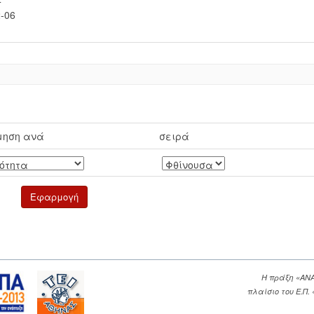
-06
μηση ανά
σειρά
Η πράξη «ΑΝ
πλαίσιο του Ε.Π